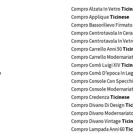
Compro Alzata In Vetro
Tici
Compro Applique
Ticinese
Compro Bassorilievo Firmat
Compro Centrotavola In Cer
Compro Centrotavola In Vet
Compro Carrello Anni 50
Tici
Compro Carrello Modernaria
Compro Comò Luigi XIV
Tici
e
Compro Comò D’epoca In Leg
Compro Console Con Specch
Compro Console Modernaria
Compro Credenza
Ticinese
Compro Divano Di Design
Tic
Compro Divano Modernariat
Compro Divano Vintage
Tici
Compro Lampada Anni 60
Tic