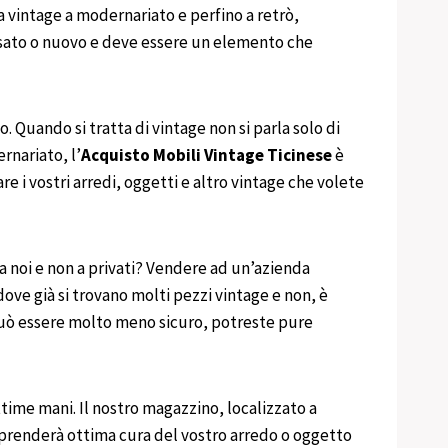
a vintage a modernariato e perfino a retrò,
a usato o nuovo e deve essere un elemento che
o. Quando si tratta di vintage non si parla solo di
rnariato, l’
Acquisto
Mobili
Vintage
Ticinese
è
 i vostri arredi, oggetti e altro vintage che volete
a noi e non a privati? Vendere ad un’azienda
ove già si trovano molti pezzi vintage e non, è
 può essere molto meno sicuro, potreste pure
ttime mani. Il nostro magazzino, localizzato a
i prenderà ottima cura del vostro arredo o oggetto