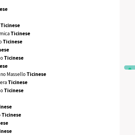
nese
o
Ticinese
amica
Ticinese
ro
Ticinese
nese
to
Ticinese
nese
no Massello
Ticinese
iera
Ticinese
to
Ticinese
inese
o
Ticinese
nese
inese