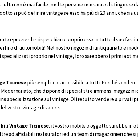
 scelta non è mai facile, molte persone non sanno distinguere d
odotto si può definire vintage se esso ha più di 20’anni, che si
certa epoca e che rispecchiano proprio essa in tutto il suo fascin
perfino di automobili! Nel nostro negozio di antiquariato e mode
cializzati proprio nel vintage, loro sarebbero i primi a stimare
ge
Ticinese
più semplice e accessibile a tutti. Perché vendere 
e Modernariato, che dispone di specialisti e immensi magazzini d
 una specializzazione sul vintage. Oltretutto vendere a privati
del vostro vintage di valore.
bili
Vintage
Ticinese
, il vostro mobile o oggetto sarebbe in o
ltre ad affidabili restauratori ed un team di magazzinieri che s