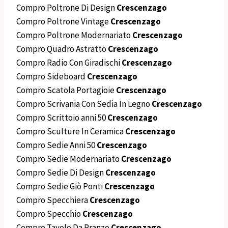
Compro Poltrone Di Design
Crescenzago
Compro Poltrone Vintage
Crescenzago
Compro Poltrone Modernariato
Crescenzago
Compro Quadro Astratto
Crescenzago
Compro Radio Con Giradischi
Crescenzago
Compro Sideboard
Crescenzago
Compro Scatola Portagioie
Crescenzago
Compro Scrivania Con Sedia In Legno
Crescenzago
Compro Scrittoio anni 50
Crescenzago
Compro Sculture In Ceramica
Crescenzago
Compro Sedie Anni 50
Crescenzago
Compro Sedie Modernariato
Crescenzago
Compro Sedie Di Design
Crescenzago
Compro Sedie Giò Ponti
Crescenzago
Compro Specchiera
Crescenzago
Compro Specchio
Crescenzago
Compro Tavolo Da Pranzo
Crescenzago