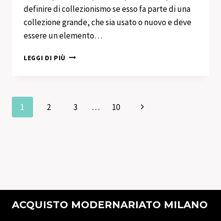
definire di collezionismo se esso fa parte di una
collezione grande, che sia usato o nuovo e deve
essere un elemento…
ACQUISTO
LEGGI DI PIÙ
COLLEZIONISMO
TRENNO
Navigazione
Pagina
1
2
3
…
10
successiva
pagina
ACQUISTO MODERNARIATO MILANO