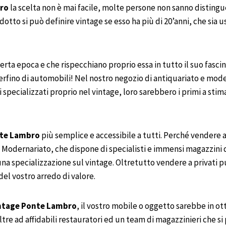
bro
la scelta non è mai facile, molte persone non sanno distingu
odotto si può definire vintage se esso ha più di 20’anni, che si
certa epoca e che rispecchiano proprio essa in tutto il suo fascin
perfino di automobili! Nel nostro negozio di antiquariato e mode
cializzati proprio nel vintage, loro sarebbero i primi a stimare
te Lambro
più semplice e accessibile a tutti. Perché vendere a
e Modernariato, che dispone di specialisti e immensi magazzini d
 una specializzazione sul vintage. Oltretutto vendere a privati
del vostro arredo di valore.
ntage
Ponte Lambro
, il vostro mobile o oggetto sarebbe in ot
ltre ad affidabili restauratori ed un team di magazzinieri che s