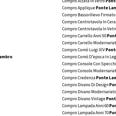
Compro Alzata In Vetro
Pont
Compro Applique
Ponte La
Compro Bassorilievo Firmat
Compro Centrotavola In Cer
Compro Centrotavola In Vet
Compro Carrello Anni 50
Pon
Compro Carrello Modernaria
Compro Comò Luigi XIV
Pont
Lambro
Compro Comò D’epoca In Leg
Compro Console Con Specch
Compro Console Modernaria
Compro Credenza
Ponte La
Compro Divano Di Design
Po
Compro Divano Modernariat
Compro Divano Vintage
Pont
Compro Lampada Anni 60
Po
Compro Lampada Anni 70
Po