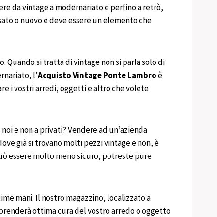
ere da vintage a modernariato e perfino a retrò,
a usato o nuovo e deve essere un elemento che
o. Quando si tratta di vintage non si parla solo di
rnariato, l’
Acquisto Vintage
Ponte Lambro
è
 i vostri arredi, oggetti e altro che volete
 noi e non a privati? Vendere ad un’azienda
ove già si trovano molti pezzi vintage e non, è
 può essere molto meno sicuro, potreste pure
time mani. Il nostro magazzino, localizzato a
i prenderà ottima cura del vostro arredo o oggetto