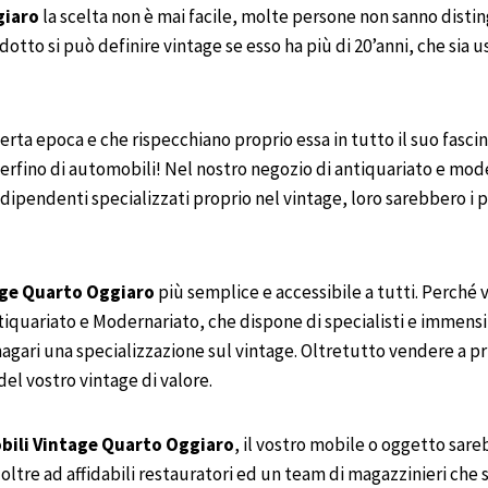
giaro
la scelta non è mai facile, molte persone non sanno disti
odotto si può definire vintage se esso ha più di 20’anni, che si
certa epoca e che rispecchiano proprio essa in tutto il suo fascin
perfino di automobili! Nel nostro negozio di antiquariato e mode
endenti specializzati proprio nel vintage, loro sarebbero i prim
ge
Quarto
Oggiaro
più semplice e accessibile a tutti. Perché 
tiquariato e Modernariato, che dispone di specialisti e immensi
magari una specializzazione sul vintage. Oltretutto vendere a 
del vostro vintage di valore.
bili
Vintage
Quarto
Oggiaro
, il vostro mobile o oggetto sare
 oltre ad affidabili restauratori ed un team di magazzinieri che