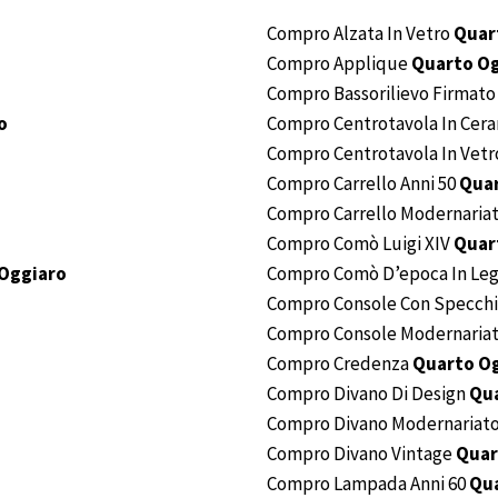
Compro Alzata In Vetro
Quar
Compro Applique
Quarto O
Compro Bassorilievo Firmat
o
Compro Centrotavola In Cer
Compro Centrotavola In Vet
Compro Carrello Anni 50
Quar
Compro Carrello Modernaria
Compro Comò Luigi XIV
Quar
Oggiaro
Compro Comò D’epoca In Leg
Compro Console Con Specch
Compro Console Modernaria
Compro Credenza
Quarto O
Compro Divano Di Design
Qu
Compro Divano Modernariat
Compro Divano Vintage
Quar
Compro Lampada Anni 60
Qu