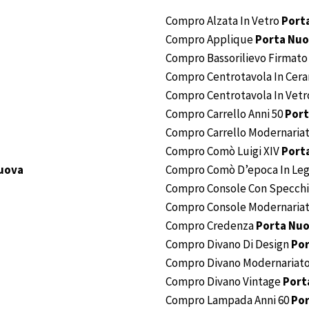
Compro Alzata In Vetro
Port
Compro Applique
Porta Nu
Compro Bassorilievo Firmat
Compro Centrotavola In Cer
Compro Centrotavola In Vet
Compro Carrello Anni 50
Port
Compro Carrello Modernaria
Compro Comò Luigi XIV
Port
uova
Compro Comò D’epoca In Leg
Compro Console Con Specch
Compro Console Modernaria
Compro Credenza
Porta Nu
Compro Divano Di Design
Po
Compro Divano Modernariat
Compro Divano Vintage
Port
Compro Lampada Anni 60
Po