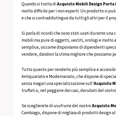
Quando si tratta di
Acquisto Mobili Design
Porta
molto difficile per i non esperti. Un prodotto si pu
e che si contraddistingue da tutti gli altri per il pro
Si parla di ricordi che sono stati usati durante una 
mobili ma pure di oggetti, vestiti, orologi e molto 
semplice, siccome disponiamo di dipendenti specializ
vendere, dandovi la stima migliore che possiamo p
Tutto questo per renderlo più semplice e accessibil
Antiquariato e Modernariato, che dispone di special
senza magari una specializzazione sull’
Acquisto M
truffati o, nel peggiore dei casi, derubati del vostro
Se sceglierete di usufruire del nostro
Acquisto
Mo
Cambiago, dispone di migliaia di prodotti design ol