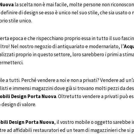
 Nuova
la scelta non è mai facile, molte persone non riconoscon
ò definire di design se esso è unico nel suo stile, che sia usato
prio stile unico.
certa epoca e che rispecchiano proprio essa in tutto il suo fascin
altro! Nel nostro negozio di antiquariato e modernariato, l’
Acq
zati proprio in questo settore, loro sarebbero i primi a stimare
ermetterci.
e a tutti. Perché vendere a noi e non a privati? Vendere ad un’
isti e immensi magazzini dove già si trovano molti pezzi da desi
obili Design
Porta Nuova
. Oltretutto vendere a privati può 
 design di valore.
bili
Design
Porta Nuova
, il vostro mobile o oggetto sarebbe i
tre ad affidabili restauratori ed un team di magazzinieri che si