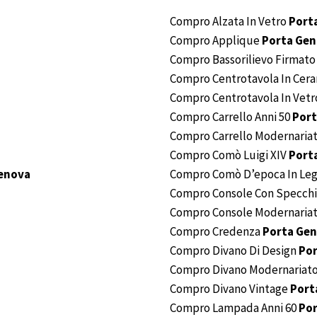
Compro Alzata In Vetro
Port
Compro Applique
Porta Ge
Compro Bassorilievo Firmat
Compro Centrotavola In Cer
Compro Centrotavola In Vet
Compro Carrello Anni 50
Port
Compro Carrello Modernaria
Compro Comò Luigi XIV
Port
enova
Compro Comò D’epoca In Leg
Compro Console Con Specch
Compro Console Modernaria
Compro Credenza
Porta Ge
Compro Divano Di Design
Po
Compro Divano Modernariat
Compro Divano Vintage
Port
Compro Lampada Anni 60
Po