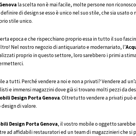
 Genova
la scelta non è mai facile, molte persone non riconosco
ò definire di design se esso è unico nel suo stile, che sia usato
prio stile unico.
certa epoca e che rispecchiano proprio essa in tutto il suo fascin
altro! Nel nostro negozio di antiquariato e modernariato, l’
Acq
zati proprio in questo settore, loro sarebbero i primi a stimare
ermetterci.
e a tutti. Perché vendere a noi e non a privati? Vendere ad un’
isti e immensi magazzini dove già si trovano molti pezzi da desi
obili Design
Porta Genova
. Oltretutto vendere a privati può
 design di valore.
bili
Design
Porta Genova
, il vostro mobile o oggetto sarebbe
tre ad affidabili restauratori ed un team di magazzinieri che si