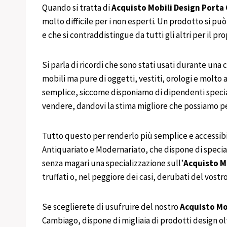
Quando si tratta di
Acquisto Mobili Design
Porta
molto difficile per i non esperti. Un prodotto si pu
e che si contraddistingue da tutti gli altri per il pro
Si parla di ricordi che sono stati usati durante una 
mobili ma pure di oggetti, vestiti, orologi e molto 
semplice, siccome disponiamo di dipendenti specializ
vendere, dandovi la stima migliore che possiamo p
Tutto questo per renderlo più semplice e accessibil
Antiquariato e Modernariato, che dispone di special
senza magari una specializzazione sull’
Acquisto M
truffati o, nel peggiore dei casi, derubati del vostro
Se sceglierete di usufruire del nostro
Acquisto
Mo
Cambiago, dispone di migliaia di prodotti design ol