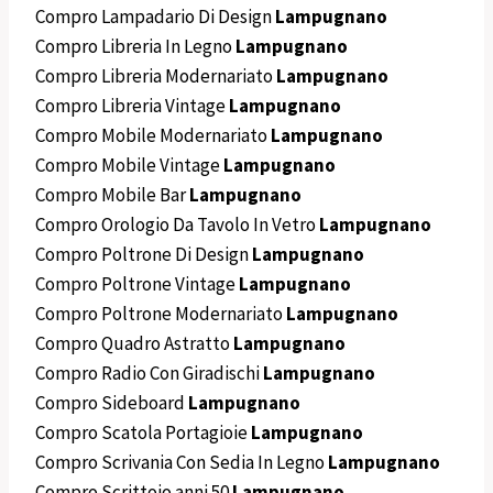
Compro Lampadario Di Design
Lampugnano
Compro Libreria In Legno
Lampugnano
Compro Libreria Modernariato
Lampugnano
Compro Libreria Vintage
Lampugnano
Compro Mobile Modernariato
Lampugnano
Compro Mobile Vintage
Lampugnano
Compro Mobile Bar
Lampugnano
Compro Orologio Da Tavolo In Vetro
Lampugnano
Compro Poltrone Di Design
Lampugnano
Compro Poltrone Vintage
Lampugnano
Compro Poltrone Modernariato
Lampugnano
Compro Quadro Astratto
Lampugnano
Compro Radio Con Giradischi
Lampugnano
Compro Sideboard
Lampugnano
Compro Scatola Portagioie
Lampugnano
Compro Scrivania Con Sedia In Legno
Lampugnano
Compro Scrittoio anni 50
Lampugnano