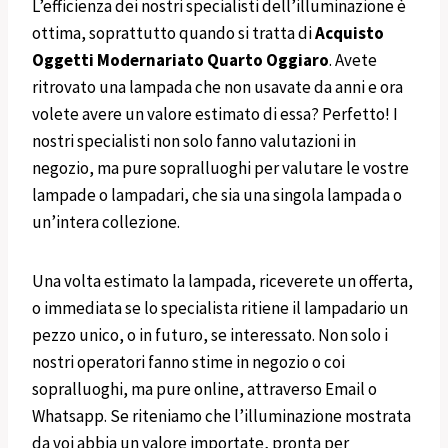
L’efficienza dei nostri specialisti dell’illuminazione è
ottima, soprattutto quando si tratta di
Acquisto
Oggetti
Modernariato
Quarto Oggiaro
. Avete
ritrovato una lampada che non usavate da anni e ora
volete avere un valore estimato di essa? Perfetto! I
nostri specialisti non solo fanno valutazioni in
negozio, ma pure sopralluoghi per valutare le vostre
lampade o lampadari, che sia una singola lampada o
un’intera collezione.
Una volta estimato la lampada, riceverete un offerta,
o immediata se lo specialista ritiene il lampadario un
pezzo unico, o in futuro, se interessato. Non solo i
nostri operatori fanno stime in negozio o coi
sopralluoghi, ma pure online, attraverso Email o
Whatsapp. Se riteniamo che l’illuminazione mostrata
da voi abbia un valore importate, pronta per