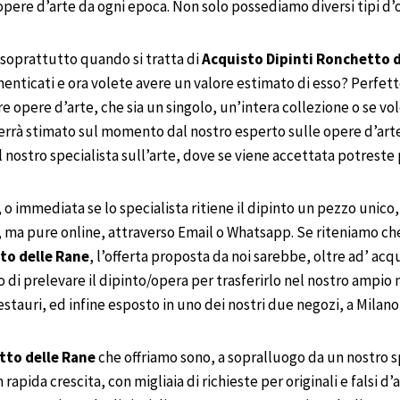
ere d’arte da ogni epoca. Non solo possediamo diversi tipi d’o
a, soprattutto quando si tratta di
Acquisto Dipinti
Ronchetto d
enticati e ora volete avere un valore estimato di esso? Perfetto!
e opere d’arte, che sia un singolo, un’intera collezione o se v
errà stimato sul momento dal nostro esperto sulle opere d’art
 nostro specialista sull’arte, dove se viene accettata potreste
 o immediata se lo specialista ritiene il dipinto un pezzo unico, 
, ma pure online, attraverso Email o Whatsapp. Se riteniamo che
to delle Rane
, l’offerta proposta da noi sarebbe, oltre ad’ a
po di prelevare il dipinto/opera per trasferirlo nel nostro amp
restauri, ed infine esposto in uno dei nostri due negozi, a Milan
to delle Rane
che offriamo sono, a sopralluogo da un nostro s
 rapida crescita, con migliaia di richieste per originali e falsi