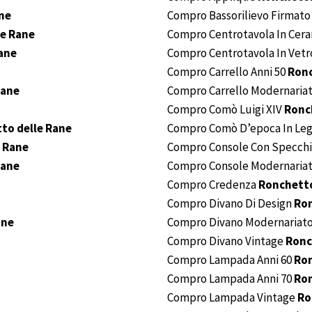
ne
Compro Bassorilievo Firmat
le Rane
Compro Centrotavola In Cer
ane
Compro Centrotavola In Vet
Compro Carrello Anni 50
Ronc
Rane
Compro Carrello Modernaria
Compro Comò Luigi XIV
Ronc
to delle Rane
Compro Comò D’epoca In Leg
 Rane
Compro Console Con Specch
Rane
Compro Console Modernaria
Compro Credenza
Ronchetto
Compro Divano Di Design
Ron
ane
Compro Divano Modernariat
Compro Divano Vintage
Ronc
Compro Lampada Anni 60
Ron
Compro Lampada Anni 70
Ron
Compro Lampada Vintage
Ro