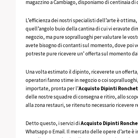
magazzino a Cambiago, disponiamo di centinaia di op
L’efficienza dei nostri specialisti dell’arte è ottim
quell’angolo buio della cantina di cui vi eravate dim
negozio, ma pure sopralluoghi per valutare le vostr
avete bisogno di contanti sul momento, dove poi v
potreste pure ricevere un’ offerta sul momento dal
Una volta estimato il dipinto, riceverete un offerta,
operatori fanno stime in negozio o coi sopralluoghi
importate, pronta per l’
Acquisto Dipinti
Ronchet
delle nostre squadre di consegna e ritiro, allo sco
alla zona restauri, se ritenuto necessario ricevere 
Detto questo, i servizi di
Acquisto Dipinti
Ronchet
Whatsapp o Email. Il mercato delle opere d’arte è in